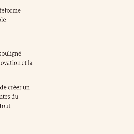
ateforme
ble
souligné
novation et la
 de créer un
ntes du
tout