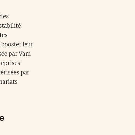
 des
stabilité
tes
 booster leur
isée par Vam
reprises
térisées par
nariats
de