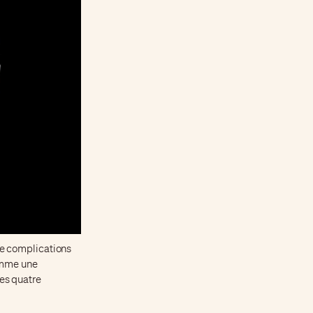
de complications
comme une
des quatre