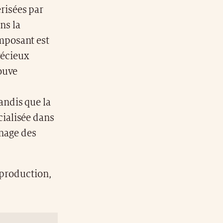
risées par
ns la
mposant est
récieux
ouve
andis que la
ialisée dans
inage des
 production,