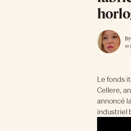
horl
By
30 
Le fonds i
Cellere, a
annoncé l
industriel