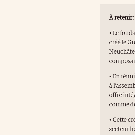
À retenir:
• Le fond
créé le G
Neuchâtel
composant
• En réun
à l’assem
offre int
comme de
• Cette c
secteur ho