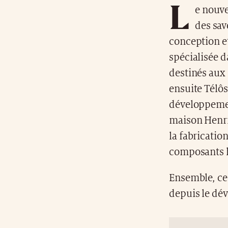
L
e nouve
des sav
conception e
spécialisée d
destinés aux
ensuite Télôs
développemen
maison Henri
la fabricatio
composants h
Ensemble, ces
depuis le dév