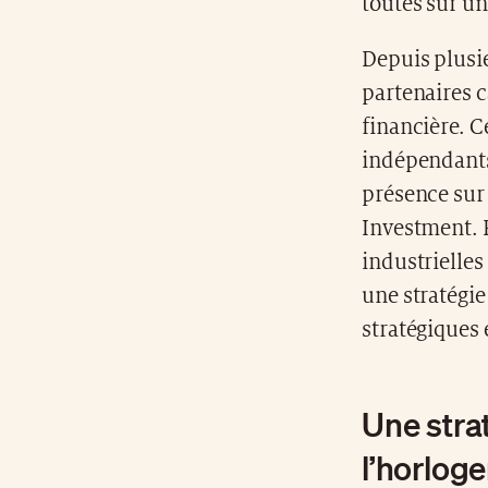
toutes sur un
Depuis plusi
partenaires c
financière. C
indépendants,
présence sur 
Investment. F
industrielles
une stratégie
stratégiques 
Une stra
l’horloge