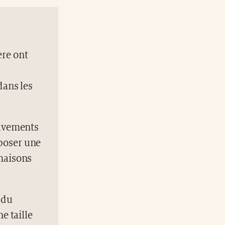
ere ont
dans les
ouvements
poser une
 maisons
 du
e taille