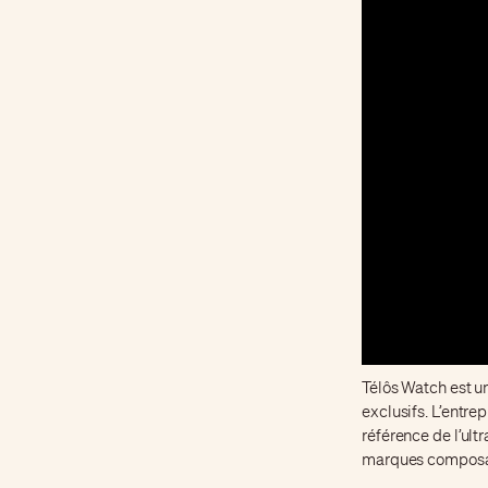
Télôs Watch est u
exclusifs. L’entr
référence de l’ult
marques composan