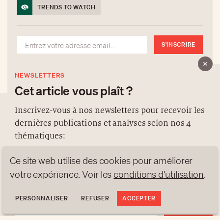
TRENDS TO WATCH
S'INSCRIRE
NEWSLETTERS
Cet article vous plaît ?
Inscrivez-vous à nos newsletters pour recevoir les
dernières publications et analyses selon nos 4
À PROPOS
thématiques:
NEWSLETTERS
Ce site web utilise des cookies pour améliorer
PROTECTION DES DONNÉES
NEWS
GEN Z
ANALYSES
votre expérience. Voir les
conditions d'utilisation
.
contact@luxurytribune.com
TRENDS TO WATCH
Antistatique
Conçu par
PERSONNALISER
REFUSER
ACCEPTER