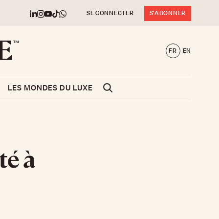
SE CONNECTER
S'ABONNER
FR
EN
LES MONDES DU LUXE
té à