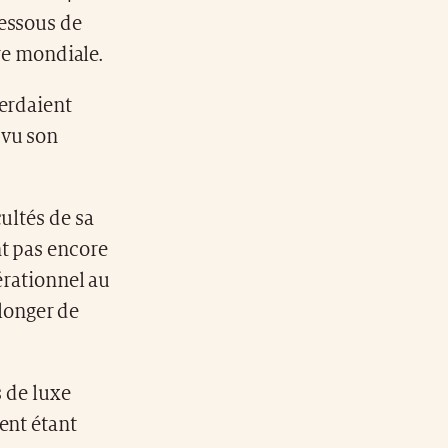
dessous de
ère mondiale.
perdaient
 vu son
ultés de sa
nt pas encore
érationnel au
longer de
s de luxe
ent étant