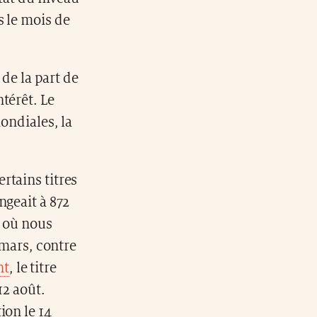
s le mois de
 de la part de
térêt. Le
ondiales, la
rtains titres
ngeait à 872
e où nous
 mars, contre
nt
, le titre
12 août.
ion le 14