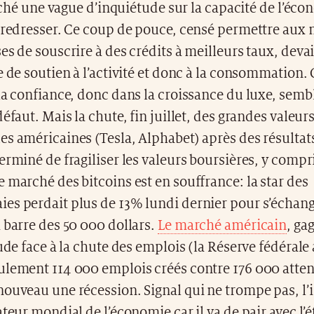
hé une vague d’inquiétude sur la capacité de l’éco
e redresser. Ce coup de pouce, censé permettre aux
es de souscrire à des crédits à meilleurs taux, devai
e de soutien à l’activité et donc à la consommation. 
la confiance, donc dans la croissance du luxe, semb
défaut. Mais la chute, fin juillet, des grandes valeur
s américaines (Tesla, Alphabet) après des résultat
erminé de fragiliser les valeurs boursières, y compr
 marché des bitcoins est en souffrance: la star des
es perdait plus de 13% lundi dernier pour s’échang
 barre des 50 000 dollars.
Le marché américain
, ga
tude face à la chute des emplois (la Réserve fédéral
ulement 114 000 emplois créés contre 176 000 atten
ouveau une récession. Signal qui ne trompe pas, l’
ateur mondial de l’économie car il va de pair avec l’