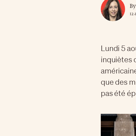
By
12 
Lundi 5 ao
inquiètes 
américaine
que des ma
pas été ép