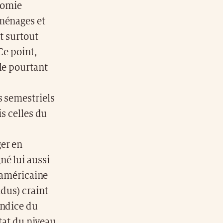
nomie
 ménages et
t surtout
Ce point,
le pourtant
s
s semestriels
is celles du
er en
gné lui aussi
e américaine
dus) craint
indice du
état du niveau