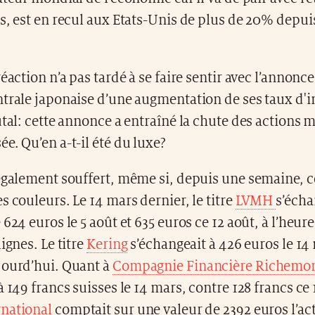
s, est en recul aux Etats-Unis de plus de 20% depui
éaction n’a pas tardé à se faire sentir avec l’annonce
trale japonaise d’une augmentation de ses taux d'in
utal: cette annonce a entraîné la chute des actions m
e. Qu’en a-t-il été du luxe?
également souffert, même si, depuis une semaine, ce
s couleurs. Le 14 mars dernier, le titre
LVMH
s’écha
 624 euros le 5 août et 635 euros ce 12 août, à l’heur
ignes. Le titre
Kering
s’échangeait à 426 euros le 14
jourd’hui. Quant à
Compagnie Financière Richemo
à 149 francs suisses le 14 mars, contre 128 francs ce 
national
comptait sur une valeur de 2392 euros l’act