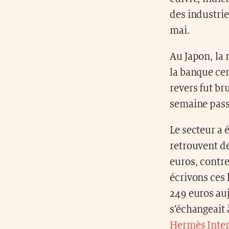
des industrie
mai.
Au Japon, la r
la banque cen
revers fut br
semaine passé
Le secteur a 
retrouvent de
euros, contre
écrivons ces l
249 euros au
s’échangeait 
Hermès Inter