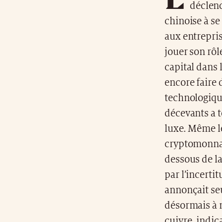
déclenc
chinoise à s
aux entrepris
jouer son rôl
capital dans 
encore faire 
technologique
décevants a t
luxe. Même le
cryptomonnai
dessous de la
par l’incerti
annonçait se
désormais à n
cuivre, indic