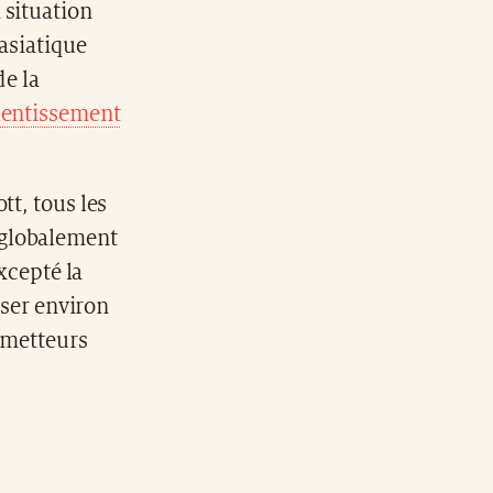
 situation
 asiatique
e la
lentissement
tt, tous les
 globalement
excepté la
rser environ
rometteurs