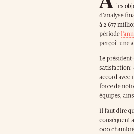
les obj
d’analyse fina
à 2 677 milli
période
l’an
perçoit une 
Le président-
satisfaction:
accord avec 
force de notr
équipes, ain
Il faut dire 
conséquent av
000 chambres