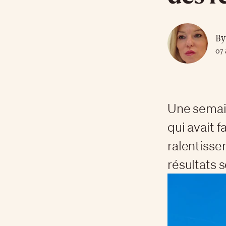
By
07 
Une semain
qui avait f
ralentisse
résultats 