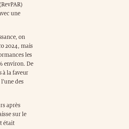
 (RevPAR)
 avec une
ssance, on
ro 2024, mais
formances les
% environ. De
 à la faveur
 l’une des
urs après
isse sur le
t était