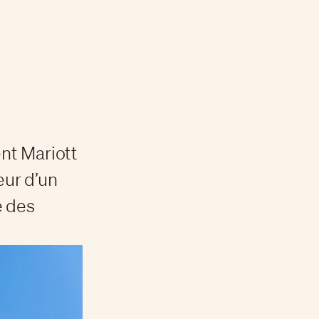
nt Mariott
eur d’un
e des