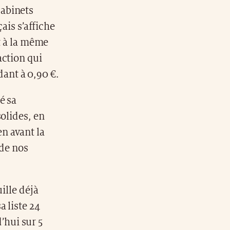
cabinets
ais s’affiche
rt à la même
action qui
ant à 0,90 €.
é sa
olides, en
n avant la
 de nos
ille déjà
a liste 24
hui sur 5