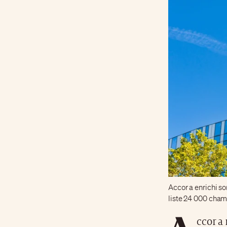
Accor a enrichi so
liste 24 000 cham
A
ccor a