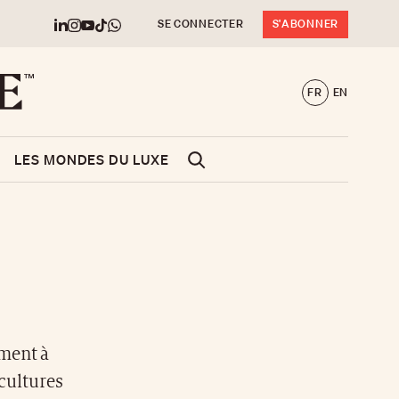
SE CONNECTER
S'ABONNER
FR
EN
LES MONDES DU LUXE
ment à
 cultures