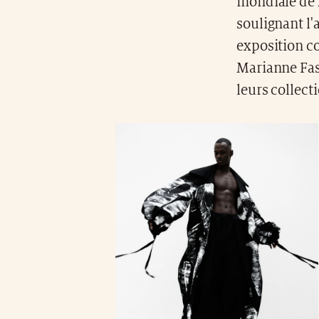
mondiale de 2
soulignant l
exposition co
Marianne Fass
leurs collec