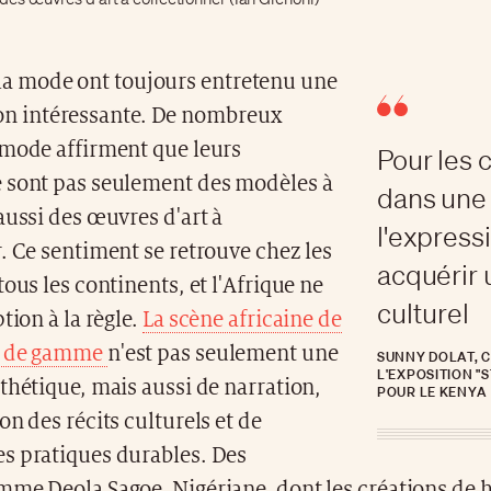
 la mode ont toujours entretenu une
ion intéressante. De nombreux
 mode affirment que leurs
Pour les 
 sont pas seulement des modèles à
dans une
aussi des œuvres d'art à
l'expressi
. Ce sentiment se retrouve chez les
acquérir 
tous les continents, et l'Afrique ne
culturel
tion à la règle.
La scène africaine de
t de gamme
n'est pas seulement une
SUNNY DOLAT, 
L'EXPOSITION "S
thétique, mais aussi de narration,
POUR LE KENYA
on des récits culturels et de
s pratiques durables. Des
mme Deola Sagoe, Nigériane, dont les créations de 