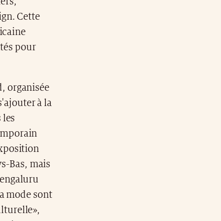
ers,
ign. Cette
icaine
utés pour
d, organisée
'ajouter à la
 les
temporain
exposition
ys-Bas, mais
 Bengaluru
 la mode sont
lturelle»,