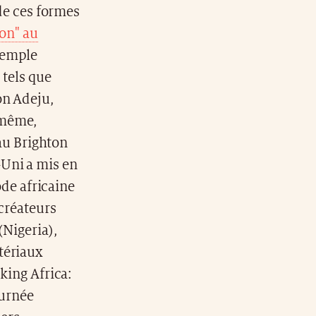
de ces formes
ion" au
xemple
 tels que
on Adeju,
 même,
 au Brighton
Uni a mis en
ode africaine
créateurs
Nigeria),
tériaux
king Africa:
ournée