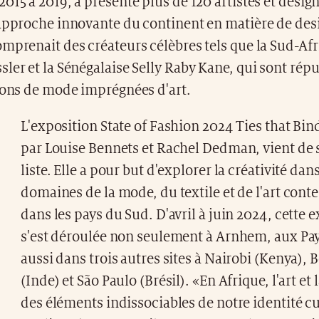
015 à 2019, a présenté plus de 120 artistes et design
'approche innovante du continent en matière de des
mprenait des créateurs célèbres tels que la Sud-Afr
ler et la Sénégalaise Selly Raby Kane, qui sont rép
tions de mode imprégnées d'art.
L'exposition State of Fashion 2024 Ties that Bin
par Louise Bennets et Rachel Dedman, vient de s
liste. Elle a pour but d'explorer la créativité dans
domaines de la mode, du textile et de l'art con
dans les pays du Sud. D'avril à juin 2024, cette 
s'est déroulée non seulement à Arnhem, aux Pa
aussi dans trois autres sites à Nairobi (Kenya),
(Inde) et São Paulo (Brésil). «En Afrique, l'art et
des éléments indissociables de notre identité cu