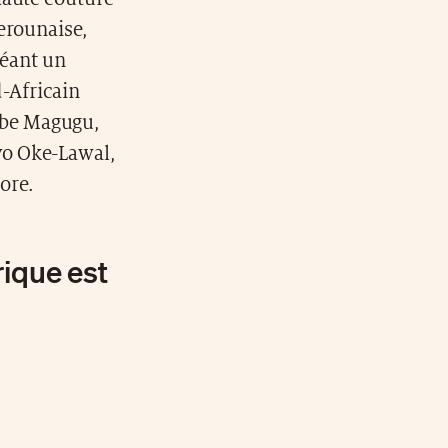
erounaise,
réant un
-Africain
ebe Magugu,
yo Oke-Lawal,
ore.
rique est