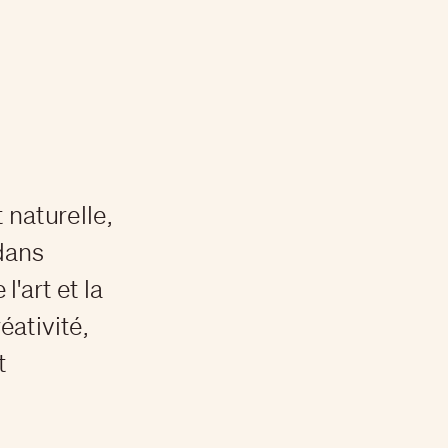
 naturelle,
dans
l'art et la
éativité,
t