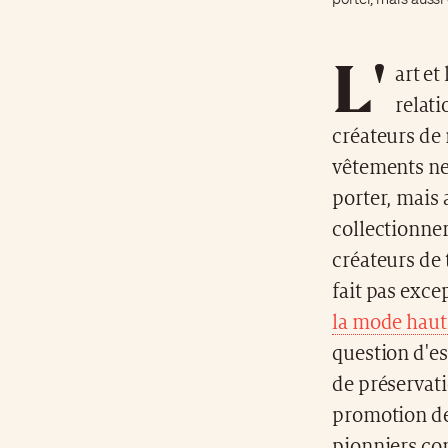
L'
art et
relat
créateurs de
vêtements ne
porter, mais 
collectionner
créateurs de 
fait pas excep
la mode hau
question d'es
de préservati
promotion de
pionniers co