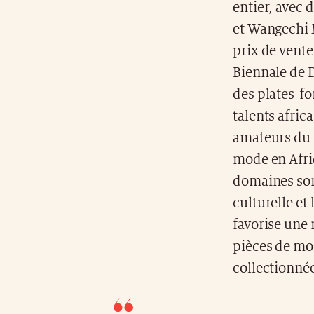
entier, avec 
et Wangechi M
prix de vente 
Biennale de 
des plates-fo
talents afric
amateurs du m
mode en Afriq
domaines son
culturelle et 
favorise une 
pièces de mod
collectionné