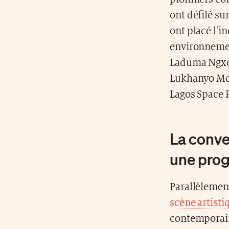
ont défilé s
ont placé l'i
environnemen
Laduma Ngxok
Lukhanyo Mdi
Lagos Space 
La conve
une prog
Parallèlement
scène artist
contemporain