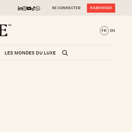
SE CONNECTER
S'ABONNER
FR
EN
LES MONDES DU LUXE
e