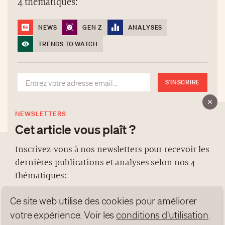
4 thématiques:
NEWS
GEN Z
ANALYSES
TRENDS TO WATCH
S'INSCRIRE
NEWSLETTERS
Cet article vous plaît ?
Inscrivez-vous à nos newsletters pour recevoir les
dernières publications et analyses selon nos 4
À PROPOS
thématiques:
NEWSLETTERS
Ce site web utilise des cookies pour améliorer
PROTECTION DES DONNÉES
NEWS
GEN Z
ANALYSES
contact@luxurytribune.com
votre expérience. Voir les
conditions d'utilisation
.
TRENDS TO WATCH