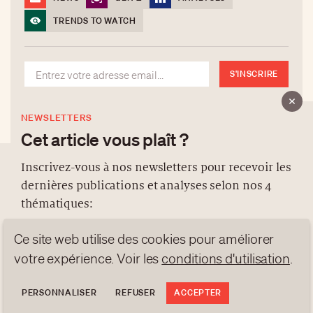
TRENDS TO WATCH
S'INSCRIRE
NEWSLETTERS
Cet article vous plaît ?
Inscrivez-vous à nos newsletters pour recevoir les
dernières publications et analyses selon nos 4
À PROPOS
thématiques:
NEWSLETTERS
Ce site web utilise des cookies pour améliorer
PROTECTION DES DONNÉES
NEWS
GEN Z
ANALYSES
votre expérience. Voir les
conditions d'utilisation
.
contact@luxurytribune.com
TRENDS TO WATCH
Antistatique
Conçu par
PERSONNALISER
REFUSER
ACCEPTER