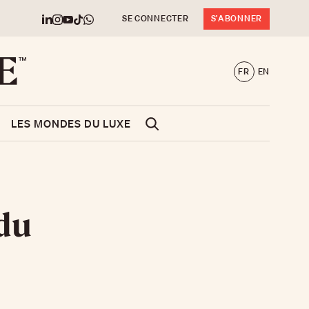
SE CONNECTER
S'ABONNER
FR
EN
LES MONDES DU LUXE
 du