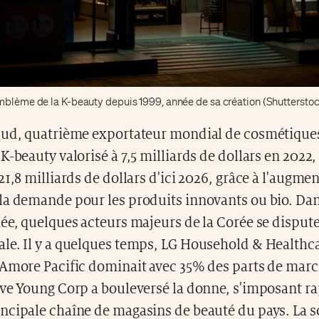
mblème de la K-beauty depuis 1999, année de sa création (Shuttersto
Sud, quatrième exportateur mondial de cosmétiques
K-beauty valorisé à 7,5 milliards de dollars en 2022,
21,8 milliards de dollars d'ici 2026, grâce à l'augme
la demande pour les produits innovants ou bio. Dan
ée, quelques acteurs majeurs de la Corée se dispute
le. Il y a quelques temps, LG Household & Healthca
Amore Pacific dominait avec 35% des parts de march
ive Young Corp a bouleversé la donne, s'imposant 
ncipale chaîne de magasins de beauté du pays. La so