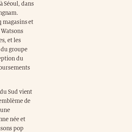
à Séoul, dans
angnam.
nq magasins et
e Watsons
s, et les
e du groupe
ception du
mboursements
 du Sud vient
, emblème de
 une
nne née et
nsons pop