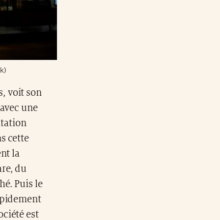
ck)
, voit son
 avec une
ntation
s cette
nt la
re, du
é. Puis le
rapidement
ciété est