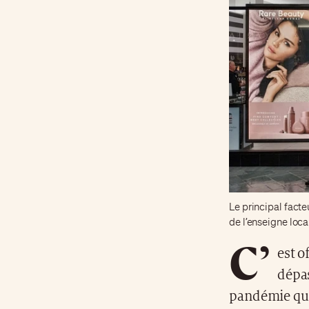
Le principal facte
de l’enseigne loc
C’
est o
dépas
pandémie qui