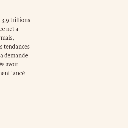
3,9 trillions
ce net a
rmais,
des tendances
 la demande
ès avoir
ment lancé