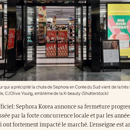
ur qui a précipité la chute de Sephora en Corée du Sud vient de la très
ale, CJ Olive Young, emblème de la K-beauty (Shutterstock)
fficiel: Sephora Korea annonce sa fermeture progres
sée par la forte concurrence locale et par les année
 ont fortement impacté le marché. L’enseigne est ar