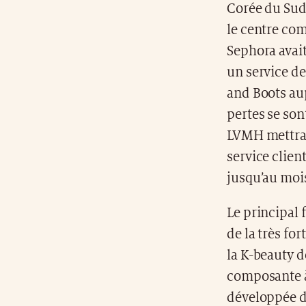
Corée du Sud
le centre co
Sephora avait
un service de
and Boots aup
pertes se son
LVMH mettra u
service clien
jusqu’au mois
Le principal 
de la très fo
la K-beauty d
composante à 
développée d