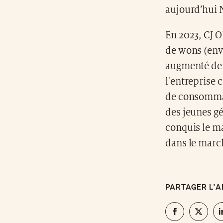
aujourd’hui 
En 2023, CJ O
de wons (envi
augmenté de 7
l'entreprise 
de consommat
des jeunes gé
conquis le ma
dans le march
PARTAGER L'A