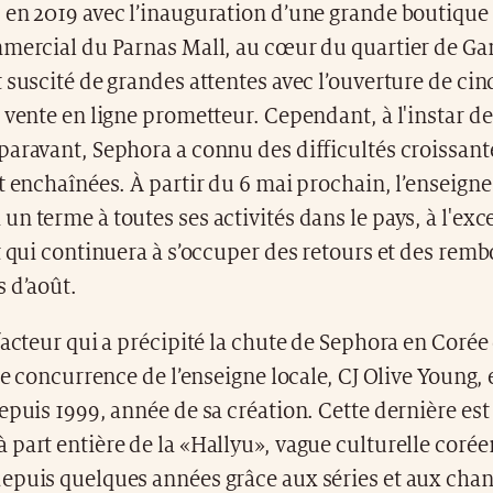
 en 2019 avec l’inauguration d’une grande boutique 
mmercial du Parnas Mall, au cœur du quartier de G
 suscité de grandes attentes avec l’ouverture de ci
 vente en ligne prometteur. Cependant, à l'instar d
aravant, Sephora a connu des difficultés croissante
t enchaînées. À partir du 6 mai prochain, l’enseign
n terme à toutes ses activités dans le pays, à l'ex
t qui continuera à s’occuper des retours et des re
 d’août.
facteur qui a précipité la chute de Sephora en Corée
rte concurrence de l’enseigne locale, CJ Olive Young
epuis 1999, année de sa création. Cette dernière est
part entière de la «Hallyu», vague culturelle corée
epuis quelques années grâce aux séries et aux cha