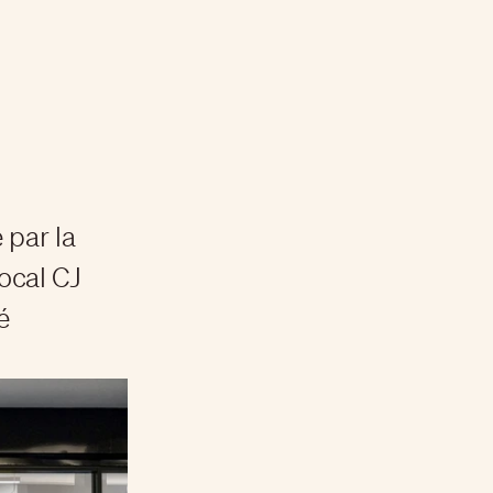
 par la
ocal CJ
é