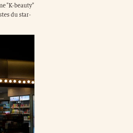
me "K-beauty"
stes du star-