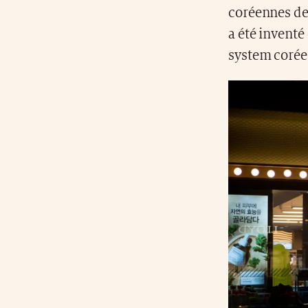
coréennes de
a été inventé
system coréen