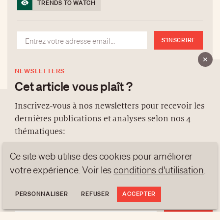
TRENDS TO WATCH
S'INSCRIRE
NEWSLETTERS
Cet article vous plaît ?
Inscrivez-vous à nos newsletters pour recevoir les
dernières publications et analyses selon nos 4
À PROPOS
thématiques:
NEWSLETTERS
Ce site web utilise des cookies pour améliorer
PROTECTION DES DONNÉES
NEWS
GEN Z
ANALYSES
contact@luxurytribune.com
votre expérience. Voir les
conditions d'utilisation
.
TRENDS TO WATCH
Antistatique
Conçu par
PERSONNALISER
REFUSER
ACCEPTER
S'INSCRIRE