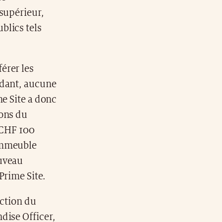
 supérieur,
blics tels
érer les
ndant, aucune
me Site a donc
ions du
e CHF 100
'immeuble
ouveau
Prime Site.
ection du
dise Officer,