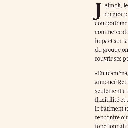
J
elmoli, l
du group
comportement
commerce de 
impact sur la
du groupe ont
rouvrir ses p
«En réaménag
annoncé René
seulement un 
flexibilité e
le bâtiment J
rencontre ouv
fonctionnalit