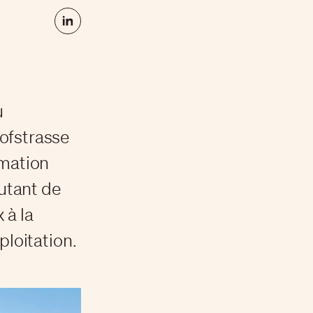
u
ofstrasse
rmation
outant de
 à la
loitation.