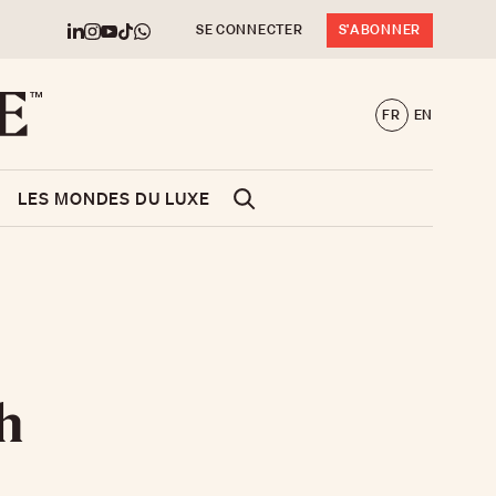
SE CONNECTER
S'ABONNER
FR
EN
LES MONDES DU LUXE
h