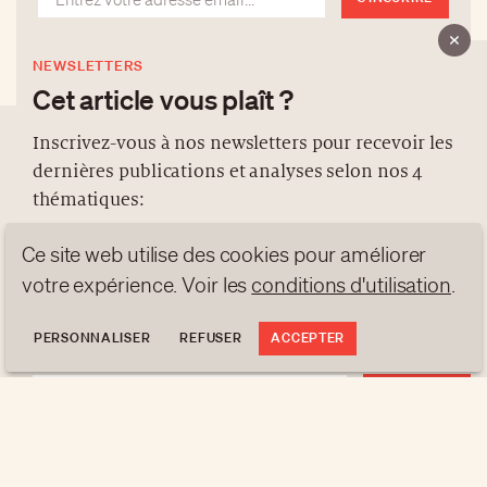
NEWSLETTERS
Cet article vous plaît ?
Inscrivez-vous à nos newsletters pour recevoir les
dernières publications et analyses selon nos 4
À PROPOS
thématiques:
NEWSLETTERS
Ce site web utilise des cookies pour améliorer
PROTECTION DES DONNÉES
NEWS
GEN Z
ANALYSES
votre expérience. Voir les
conditions d'utilisation
.
contact@luxurytribune.com
TRENDS TO WATCH
Antistatique
Conçu par
PERSONNALISER
REFUSER
ACCEPTER
S'INSCRIRE