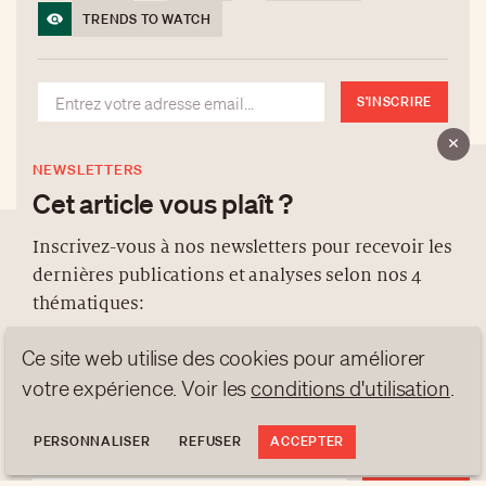
TRENDS TO WATCH
S'INSCRIRE
NEWSLETTERS
Cet article vous plaît ?
Inscrivez-vous à nos newsletters pour recevoir les
dernières publications et analyses selon nos 4
À PROPOS
thématiques:
NEWSLETTERS
Ce site web utilise des cookies pour améliorer
PROTECTION DES DONNÉES
NEWS
GEN Z
ANALYSES
contact@luxurytribune.com
votre expérience. Voir les
conditions d'utilisation
.
TRENDS TO WATCH
Antistatique
Conçu par
PERSONNALISER
REFUSER
ACCEPTER