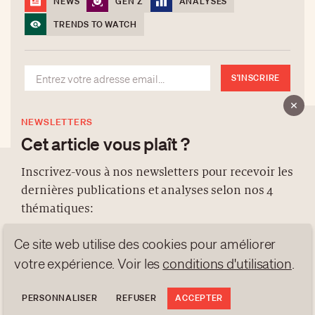
NEWS
GEN Z
ANALYSES
TRENDS TO WATCH
S'INSCRIRE
NEWSLETTERS
Cet article vous plaît ?
Inscrivez-vous à nos newsletters pour recevoir les
dernières publications et analyses selon nos 4
À PROPOS
thématiques:
NEWSLETTERS
Ce site web utilise des cookies pour améliorer
PROTECTION DES DONNÉES
NEWS
GEN Z
ANALYSES
votre expérience. Voir les
conditions d'utilisation
.
contact@luxurytribune.com
TRENDS TO WATCH
Antistatique
Conçu par
PERSONNALISER
REFUSER
ACCEPTER