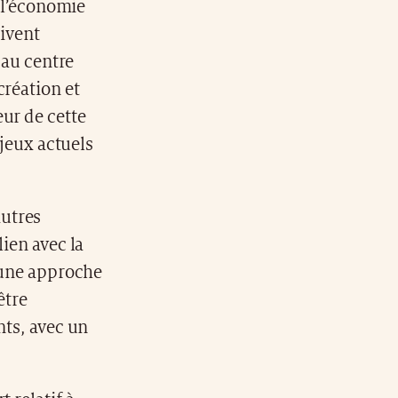
 l’économie
oivent
 au centre
création et
eur de cette
njeux actuels
autres
lien avec la
e une approche
être
nts, avec un