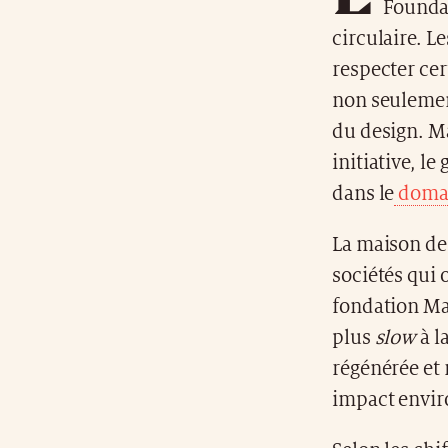
Foundat
circulaire. L
respecter cer
non seulement
du design. M
initiative, l
dans le
domai
La maison de
sociétés qui 
fondation Mac
plus
slow
à l
régénérée et 
impact envi