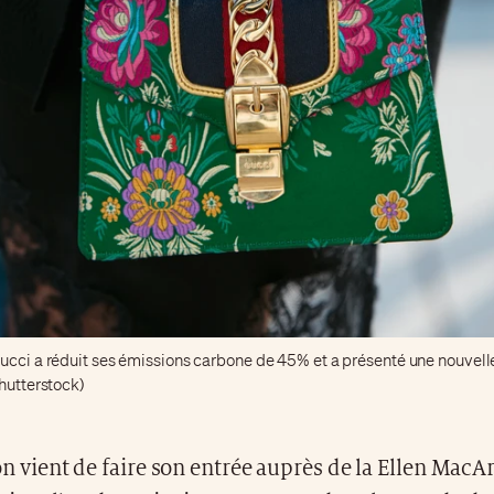
ucci a réduit ses émissions carbone de 45% et a présenté une nouvell
hutterstock)
n vient de faire son entrée auprès de la Ellen MacA