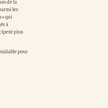
ion de la
 parmi les
 » qui
és à
cipent plus
rmidable pour