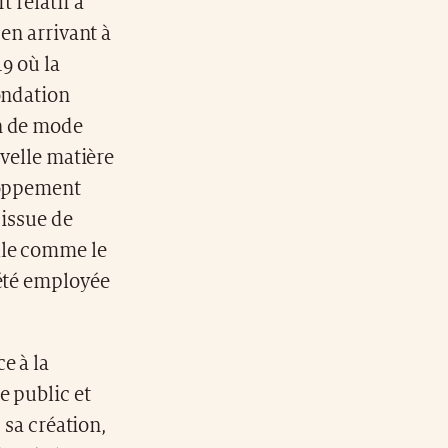
 relatif à
 en arrivant à
9 où la
ondation
on de mode
uvelle matière
eloppement
 issue de
lle comme le
 été employée
e à la
e public et
 sa création,