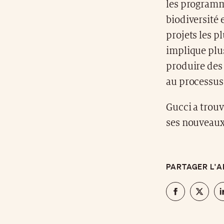
les programme
biodiversité e
projets les p
implique plus
produire des 
au processus 
Gucci a trou
ses nouveaux
PARTAGER L'A