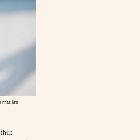
e matière
rthur