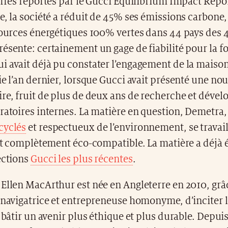
ffres reportés par le Gucci Equilibrium Impact Report
e, la société a réduit de 45% ses émissions carbone,
sources énergétiques 100% vertes dans 44 pays des 4
ésente: certainement un gage de fiabilité pour la f
i avait déjà pu constater l’engagement de la mais
ie l’an dernier, lorsque Gucci avait présenté une no
ire, fruit de plus de deux ans de recherche et dév
ratoires internes. La matière en question, Demetra,
cyclés
et respectueux de l’environnement, se travai
est complètement éco-compatible. La matière a déjà
ections
Gucci les plus récentes
.
Ellen MacArthur est née en Angleterre en 2010, grâc
 navigatrice et entrepreneuse homonyme, d’inciter l
à bâtir un avenir plus éthique et plus durable. Depuis