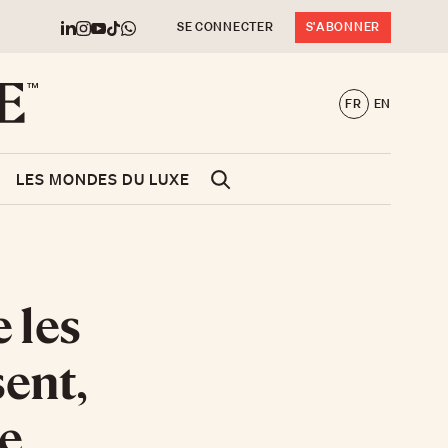
SE CONNECTER
S'ABONNER
FR
EN
LES MONDES DU LUXE
 les
sent,
e