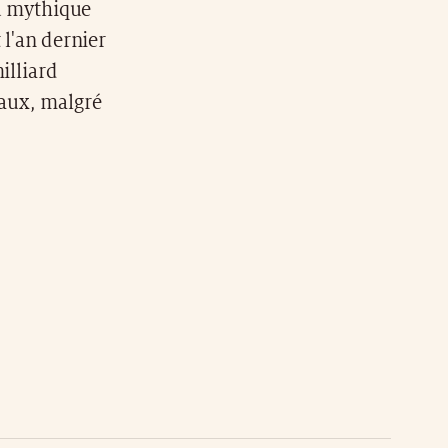
du mythique
 l'an dernier
illiard
naux, malgré