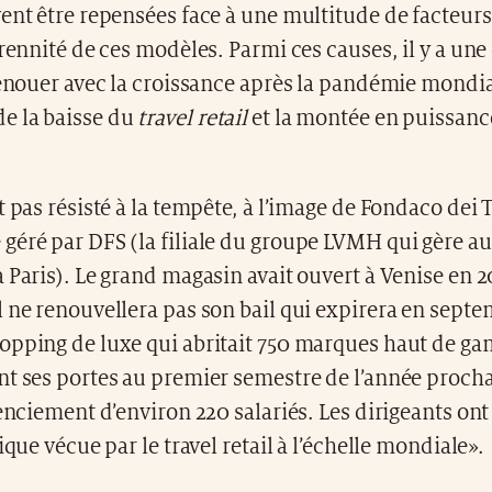
ent être repensées face à une multitude de facteur
érennité de ces modèles. Parmi ces causes, il y a une
renouer avec la croissance après la pandémie mondia
 la baisse du
travel retail
et la montée en puissance
t pas résisté à la tempête, à l’image de Fondaco dei 
éré par DFS (la filiale du groupe LVMH qui gère au
 Paris). Le grand magasin avait ouvert à Venise en 20
 ne renouvellera pas son bail qui expirera en septe
opping de luxe qui abritait 750 marques haut de g
t ses portes au premier semestre de l’année procha
cenciement d’environ 220 salariés. Les dirigeants on
ique vécue par le travel retail à l’échelle mondiale».