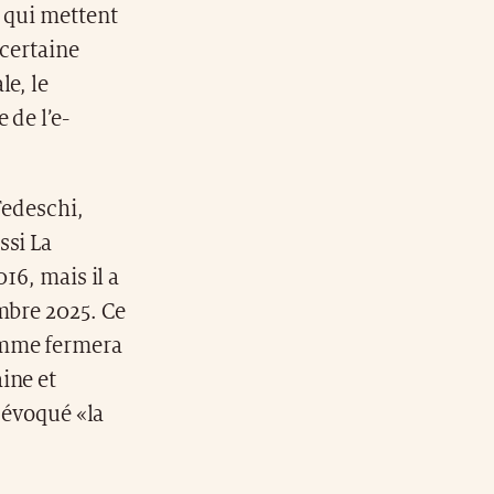
s qui mettent
 certaine
le, le
 de l’e-
Tedeschi,
ssi La
16, mais il a
mbre 2025. Ce
amme fermera
ine et
t évoqué «la