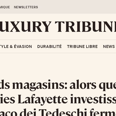
MIQUE
NEWSLETTERS
TYLE & ÉVASION
DURABILITÉ
TRIBUNE LIBRE
NEWS
s magasins: alors que
ies Lafayette investis
co dei Tedeschi ferm