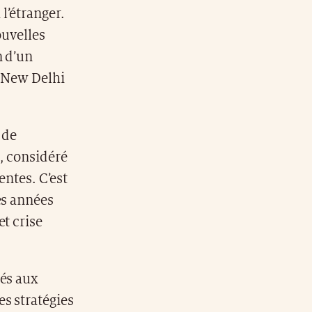
 l’étranger.
ouvelles
n d’un
à New Delhi
s de
, considéré
entes. C’est
es années
et crise
hés aux
s stratégies