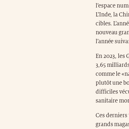
l’espace num
L’Inde, la Ch
cibles. L’ann
nouveau grand
l’année suiva
En 2023, les 
3,65 milliar
comme le «nav
plutôt une bo
difficiles vé
sanitaire mo
Ces derniers 
grands magasi