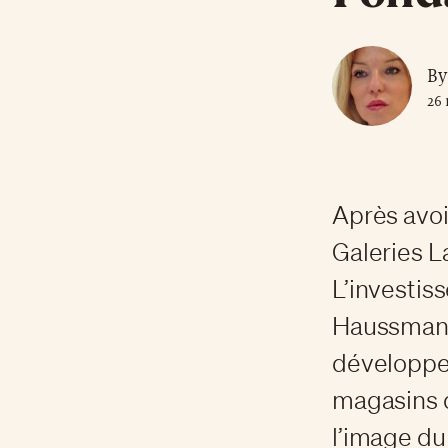
By
26
Après avoi
Galeries L
L’investiss
Haussmann,
développer
magasins d
l’image du