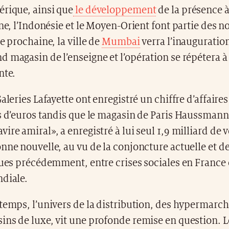
érique, ainsi que
le développement
de la présence à
ine, l’Indonésie et le Moyen-Orient font partie des n
ée prochaine, la ville de
Mumbai
verra l’inauguratio
 magasin de l’enseigne et l’opération se répétera 
nte.
Galeries Lafayette ont enregistré un chiffre d’affaire
ds d’euros tandis que le magasin de Paris Haussmann
ire amiral», a enregistré à lui seul 1,9 milliard de v
nne nouvelle, au vu de la conjoncture actuelle et d
cues précédemment, entre crises sociales en France 
ndiale.
temps, l’univers de la distribution, des hypermarc
ns de luxe, vit une profonde remise en question. Le