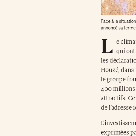
Face à la situatio
annoncé sa ferme
L
e clima
qui ont
les déclarati
Houzé, dans 
le groupe fra
400 millions 
attractifs. C
de l’adresse
L’investissem
exprimées par