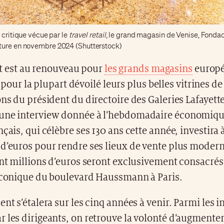
n critique vécue par le
travel retail
, le grand magasin de Venise, Fondac
ture en novembre 2024 (Shutterstock)
t est au renouveau pour
les grands magasins
europé
 pour la plupart dévoilé leurs plus belles vitrines de
ons du président du directoire des Galeries Lafayett
une interview donnée à l’hebdomadaire économiq
nçais, qui célèbre ses 130 ans cette année, investira
d’euros pour rendre ses lieux de vente plus modern
ent millions d’euros seront exclusivement consacrés
 iconique du boulevard Haussmann à Paris.
ent s’étalera sur les cinq années à venir. Parmi les i
 les dirigeants, on retrouve la volonté d’augmenter 