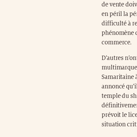
de vente doiv
en péril la p
difficulté à 
phénomène de
commerce.
D’autres n’on
multimarque g
Samaritaine à
annoncé qu’il
temple du sh
définitivemen
prévoit le li
situation crit