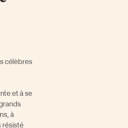
es célèbres
nte et à se
 grands
ns, à
 résisté