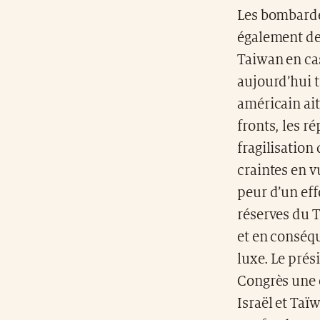
Les bombarde
également de 
Taiwan en cas
aujourd’hui t
américain ait
fronts, les r
fragilisation
craintes en v
peur d’un eff
réserves du T
et en conséqu
luxe. Le pré
Congrès une e
Israël et Taï