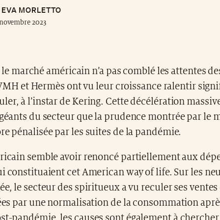
EVA MORLETTO
 novembre 2023
 le marché américain n’a pas comblé les attentes d
VMH et Hermès ont vu leur croissance ralentir sign
er, à l’instar de Kering. Cette décélération massi
s géants du secteur que la prudence montrée par le 
re pénalisée par les suites de la pandémie.
éricain semble avoir renoncé partiellement aux dép
i constituaient cet American way of life. Sur les ne
ée, le secteur des spiritueux a vu reculer ses vente
iées par une normalisation de la consommation aprè
ost-pandémie, les causes sont également à chercher