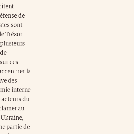
citent
défense de
ates sont
le Trésor
 plusieurs
 de
 sur ces
accentuer la
ive des
omie interne
s acteurs du
clamer au
l'Ukraine,
ne partie de