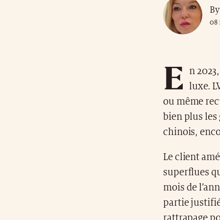
By
08
E
n 2023,
luxe. L
ou même recul
bien plus le
chinois, enco
Le client am
superflues qu
mois de l’ann
partie justif
rattrapage p