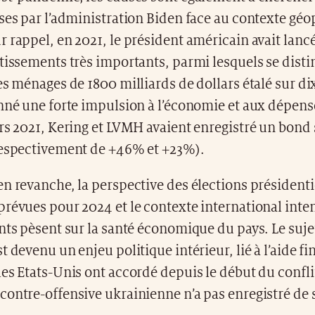
ses par l’administration Biden face au contexte géo
 rappel, en 2021, le président américain avait lancé
tissements très importants, parmi lesquels se disti
es ménages de 1800 milliards de dollars étalé sur di
nné une forte impulsion à l’économie et aux dépens
rs 2021, Kering et LVMH avaient enregistré un bond s
respectivement de +46% et +23%).
n revanche, la perspective des élections présidenti
révues pour 2024 et le contexte international inte
nts pèsent sur la santé économique du pays. Le sujet
t devenu un enjeu politique intérieur, lié à l’aide f
es Etats-Unis ont accordé depuis le début du conflit
ontre-offensive ukrainienne n’a pas enregistré de 