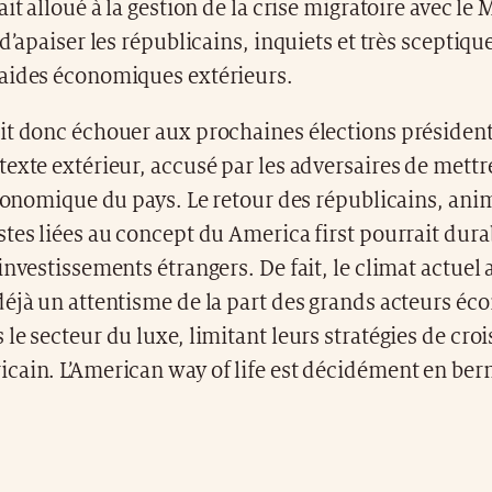
ait alloué à la gestion de la crise migratoire avec le
 d’apaiser les républicains, inquiets et très sceptiqu
aides économiques extérieurs.
it donc échouer aux prochaines élections présidenti
exte extérieur, accusé par les adversaires de mettr
économique du pays. Le retour des républicains, anim
stes liées au concept du America first pourrait dur
investissements étrangers. De fait, le climat actuel 
déjà un attentisme de la part des grands acteurs éc
le secteur du luxe, limitant leurs stratégies de croi
cain. L’American way of life est décidément en ber