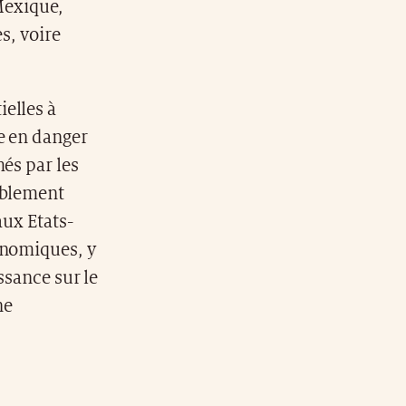
 Mexique,
es, voire
elles à
e en danger
és par les
ablement
aux Etats-
onomiques, y
ssance sur le
ne