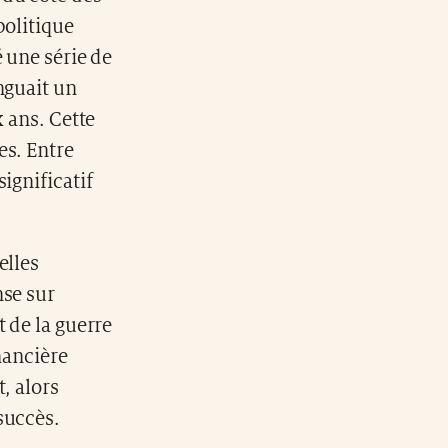
politique
 une série de
nguait un
x ans. Cette
es. Entre
ignificatif
elles
nse sur
 de la guerre
inancière
, alors
succès.