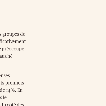
es groupes de
ificativement
ve préoccupe
marché
enses
ufs premiers
s de 14%. En
s le
 du côté des