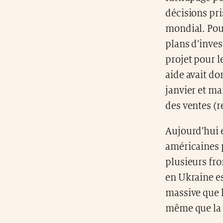
décisions pri
mondial. Pour
plans d’inves
projet pour l
aide avait do
janvier et ma
des ventes (
Aujourd’hui e
américaines p
plusieurs fro
en Ukraine es
massive que l
même que la c