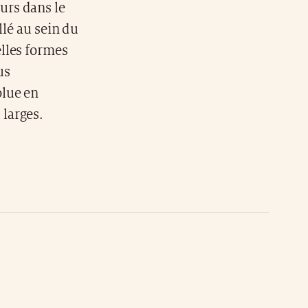
urs dans le
llé au sein du
lles formes
us
olue en
larges.