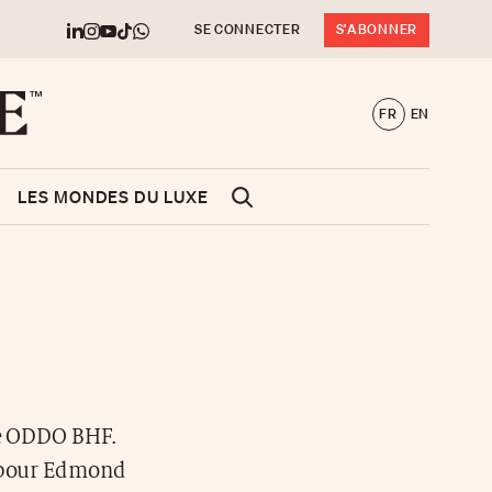
SE CONNECTER
S'ABONNER
FR
EN
LES MONDES DU LUXE
pe ODDO BHF.
e pour Edmond