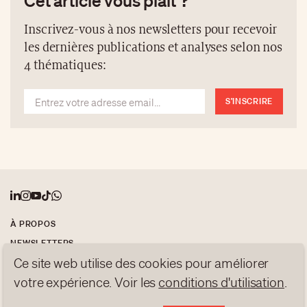
entrée contrôlée dans l’atmosphère d’un élément de
satellite errant. En effet, la majeure partie des
Inscrivez-vous à nos newsletters pour recevoir
satellites gravitant autour de la Terre n’ont pas
les dernières publications et analyses selon nos
rempli leur fonction, et se sont dispersés pour
4 thématiques:
devenir des débris. Cette collaboration représente
une évidence pour la marque, dont l’engagement et
S'INSCRIRE
l’héritage sont intimement liés à l’exploration
spatiale et la conservation de notre planète.
À PROPOS
NEWSLETTERS
Ce site web utilise des cookies pour améliorer
PROTECTION DES DONNÉES
contact@luxurytribune.com
votre expérience. Voir les
conditions d'utilisation
.