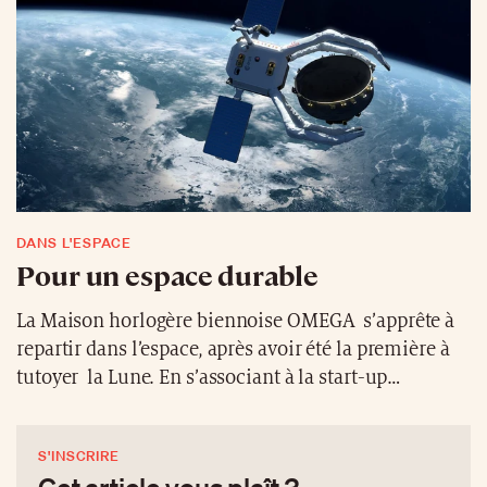
adaptées à chaque secteur. Fondé par LVMH, Prada
Group, Cartier, membre du groupe Richemont et
OTB Group, le consortium Aura Blockchain pourra
ainsi offrir, aux amateurs des produits de Hennessy,
une traçabilité complète sur l’ensemble du
processus de fabrication, tout en permettant
d’apporter de la valeur à l’ensemble de son réseau de
distribution.
DANS L'ESPACE
Pour un espace durable
La Maison horlogère biennoise OMEGA s’apprête à
repartir dans l’espace, après avoir été la première à
tutoyer la Lune. En s’associant à la start-up
ClearSpace
, la marque s’apprête à écrire un nouveau
chapitre spatial. La mission entend réaliser la
S'INSCRIRE
première saisie, la première désorbitation, puis la
Cet article vous plaît ?