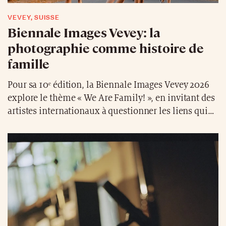
VEVEY, SUISSE
Biennale Images Vevey: la
photographie comme histoire de
famille
Pour sa 10ᵉ édition, la Biennale Images Vevey 2026
explore le thème « We Are Family! », en invitant des
artistes internationaux à questionner les liens qui
nous unissent, des héritages intimes aux
communautés choisies.
Du 5 au 27 septembre 2026, la ville de Vevey en
Suisse se transforme en galerie à ciel ouvert avec
près de 50 projets photographiques, tandis que
L’Appartement – Espace Images Vevey célèbre les 30
ans de
Ray’s a Laugh
de
Richard Billingham
, ouvrage
devenu une référence majeure de la photographie