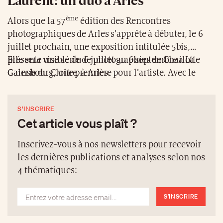
ème
Alors que la 57
édition des Rencontres
photographiques de Arles s’apprête à débuter, le 6
juillet prochain, une exposition intitulée 5bis,
présente une série de photographies de Charlotte
Elle sera visible du 6 juillet au 6 septembre à La
Gainsbourg, une première pour l’artiste. Avec le
Galerie du Cloître, à Arles.
soutien de Saint Laurent by Anthony Vaccarello et
Maja Hoffmann, cette exposition propose un regard
S'INSCRIRE
très intime et personnel de Charlotte Gainsbourg sur
Cet article vous plaît ?
la Maison Gainsbourg, peu avant qu’elle ne soit
transformée en musée. Une série cathartique qui
Inscrivez-vous à nos newsletters pour recevoir
propose de transformer la nostalgie en pure création
les dernières publications et analyses selon nos
artistique.
4 thématiques:
S'INSCRIRE