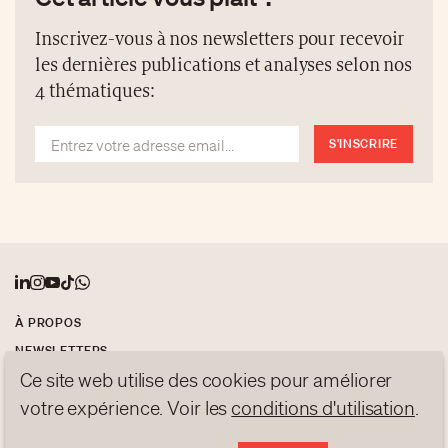
l’avant-gardisme danois s’incarne dans des formes
Inscrivez-vous à nos newsletters pour recevoir
sobres, poétiques, radicalement tournées vers le
les dernières publications et analyses selon nos
futur. Un luxe discret, pensé pour durer.
4 thématiques:
S'INSCRIRE
À PROPOS
NEWSLETTERS
Ce site web utilise des cookies pour améliorer
PROTECTION DES DONNÉES
votre expérience. Voir les
conditions d'utilisation
.
contact@luxurytribune.com