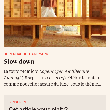
COPENHAGUE, DANEMARK
Slow down
La toute première
Copenhagen Architecture
Biennial
(18 sept. – 19 oct. 2025) célèbre la lenteur
comme nouvelle mesure du luxe. Sous le thème
“Slow Down”, le Danemark confirme son rôle de
pionnier mondial du design durable et de
S'INSCRIRE
l’urbanisme sensible. Matériaux régénérés,
Cet article vous plaît ?
pavillons recyclés, architecture ouverte et partagée: