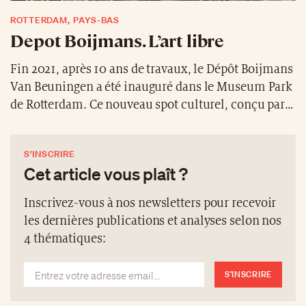
ROTTERDAM, PAYS-BAS
Depot Boijmans. L’art libre
Fin 2021, après 10 ans de travaux, le Dépôt Boijmans
Van Beuningen a été inauguré dans le Museum Park
de Rotterdam. Ce nouveau spot culturel, conçu par
le bureau d’architecte MVRDV, prend la forme d’une
tasse gigantesque recouverte de miroirs reflétant le
S'INSCRIRE
parc. Le lieu représente le premier dépôt d’art au
Cet article vous plaît ?
monde entièrement accessible au public, et sa
collection comprend plus de 151’000 objets, du
Inscrivez-vous à nos newsletters pour recevoir
Moyen Age à nos jours.
les dernières publications et analyses selon nos
4 thématiques:
S'INSCRIRE