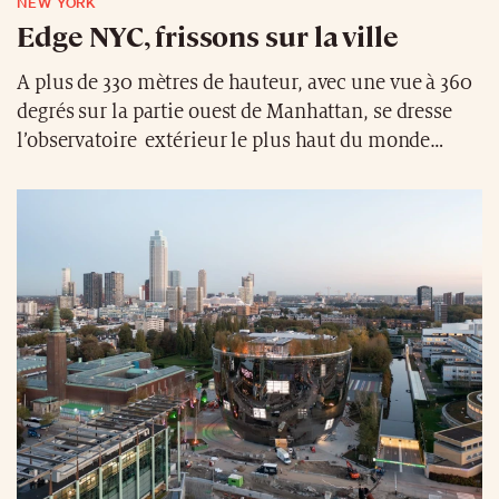
NEW YORK
Edge NYC, frissons sur la ville
A plus de 330 mètres de hauteur, avec une vue à 360
degrés sur la partie ouest de Manhattan, se dresse
l’observatoire extérieur le plus haut du monde
occidental, Edge. Cette prouesse d’architecture et
d’ingénierie invite les amateurs de sensations fortes
à vivre une expérience unique, accompagné d’un
verre de champagne au bar pour les amateurs. Avec
son sol en verre et ses parois inclinées
transparentes, Edge risque fort de donner les
frissons à ses visiteurs.