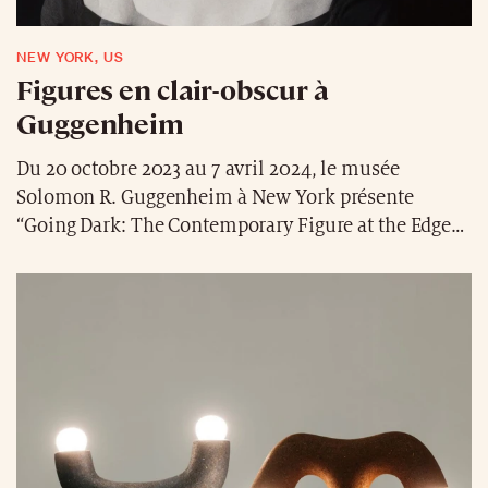
NEW YORK, US
Figures en clair-obscur à
Guggenheim
Du 20 octobre 2023 au 7 avril 2024, le musée
Solomon R. Guggenheim à New York présente
“Going Dark: The Contemporary Figure at the Edge
of Visibility”. Cette exposition offre une immersion
dans l’univers des figures semi-visibles, alliant
mystère et élégance artistique et mettant en lumière
le travail de nombreux artistes renommés. Elle
explore la tension entre visibilité et obscurité, pour
refléter les questions persistantes et urgentes
entourant le potentiel et les mécontentements de la
visibilité sociale. L’exposition est orchestrée par
Ashley James et a reçu le soutien de diverses