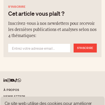
de la nature. Des objets tels que des enceintes
S'INSCRIRE
moulées à partir de bouse de vache indonésienne,
Cet article vous plaît ?
des briques faites de déchets agricoles et de
mycélium de champignon, ou encore des vases en
Inscrivez-vous à nos newsletters pour recevoir
alvéoles d’abeilles : chaque objet raconte une
les dernières publications et analyses selon nos
histoire de durabilité, d’innovation et d’élégance.
4 thématiques:
Orchestrée par Paola Antonelli et Maya Ellerkmann,
l’exposition met en lumière le pouvoir régénérateur
S'INSCRIRE
du design.
À PROPOS
NEWSLETTERS
Ce site web utilise des cookies pour améliorer
PROTECTION DES DONNÉES