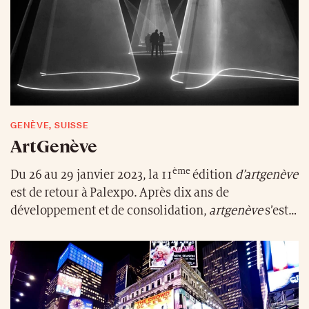
GENÈVE, SUISSE
ArtGenève
ème
Du 26 au 29 janvier 2023, la 11
édition
d’artgenève
est de retour à Palexpo. Après dix ans de
développement et de consolidation,
artgenève
s’est
établi comme un salon d’art moderne et d’art
contemporain de première qualité, accueillant entre
autres des galeries internationales. Convaincu du
dynamisme qui peut naître du dialogue entre
galeries et institutions, le salon consacre une large