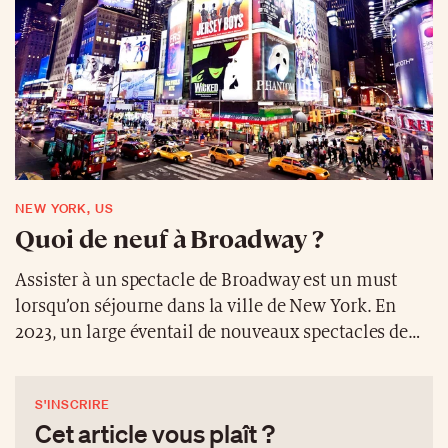
place à des collections institutionnelles et privées
ainsi qu’à des espaces indépendants et des
commissaires d’exposition.
NEW YORK, US
Quoi de neuf à Broadway ?
Assister à un spectacle de Broadway est un must
lorsqu’on séjourne dans la ville de New York. En
2023, un large éventail de nouveaux spectacles de
Broadway, allant des pièces de théâtre aux reprises
de comédies musicales classiques, en passant par de
S'INSCRIRE
nouvelles interprétations d’histoires anciennes,
Cet article vous plaît ?
seront présentés en première. Environ 18 spectacles