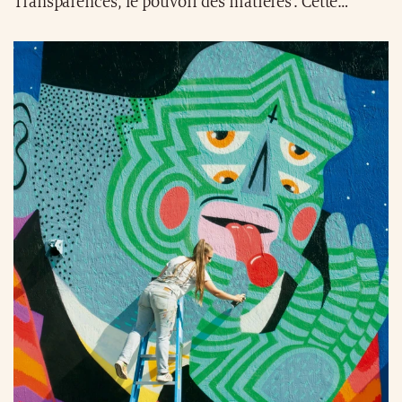
Transparences, le pouvoir des matières’. Cette
exposition explore la contradiction et la puissance
de la transparence dans la mode, à travers des
matériaux comme la mousseline, la dentelle et le
tulle, utilisés par Saint Laurent dès les années 1960.
Avec environ quarante pièces textiles, croquis,
patrons, photographies et accessoires, ainsi que des
œuvres d’artistes modernes et contemporains,
l’exposition met en lumière la relation complexe
entre la mode, le corps et la nudité réinventée,
célébrant la femme puissante et libérée selon la
vision d’Yves Saint Laurent.