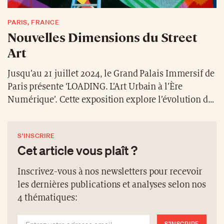
PARIS, FRANCE
Nouvelles Dimensions du Street
Art
Jusqu’au 21 juillet 2024, le Grand Palais Immersif de
Paris présente ‘LOADING. L’Art Urbain à l’Ère
Numérique’. Cette exposition explore l’évolution de
l’art urbain à travers l’impact des technologies
numériques, de l’internet aux réseaux sociaux, sur
S'INSCRIRE
les artistes de rue. Les visiteurs peuvent s’immerger
Cet article vous plaît ?
dans l’histoire du street art, des subways new-
yorkais aux drones, et découvrir des expériences
Inscrivez-vous à nos newsletters pour recevoir
numériques inédites. L’exposition, présentée à 360°
les dernières publications et analyses selon nos
dans les espaces monumentaux du Grand Palais
4 thématiques:
Immersif, offre une perspective unique sur les
facettes diverses de l’art urbain, allant du graffiti
S'INSCRIRE