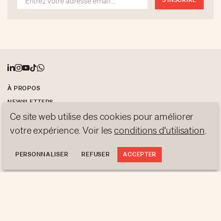
vandale aux fresques murales.
À PROPOS
NEWSLETTERS
Ce site web utilise des cookies pour améliorer
PROTECTION DES DONNÉES
contact@luxurytribune.com
votre expérience. Voir les
conditions d'utilisation
.
Antistatique
Conçu par
PERSONNALISER
REFUSER
ACCEPTER