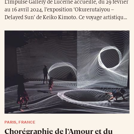
L’Impulse Gallery de Lucerne accueille, du 29 février
au 16 avril 2024, l’exposition ‘Okurerutaiyou –
Delayed Sun’ de Keiko Kimoto. Ce voyage artistique
dévoile l’évolution de l’œuvre de Kimoto, originaire
de Kyoto et ayant passé plus de 25 ans à Berlin, où
elle a su fusionner les techniques traditionnelles
japonaises et les courants de l’art contemporain
européen. Cette exposition explore le concept
japonais de [MA], révélant les pauses essentielles
dans le temps et les espaces vides qui permettent à
la vie de se connecter et de ressentir.
PARIS, FRANCE
Chorégraphie de l’Amour et du