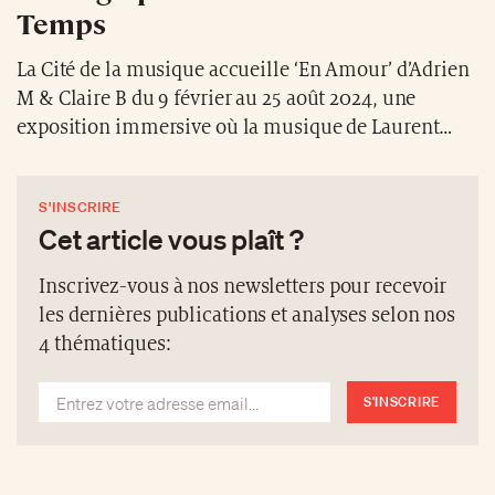
Temps
La Cité de la musique accueille ‘En Amour’ d’Adrien
M & Claire B du 9 février au 25 août 2024, une
exposition immersive où la musique de Laurent
Bardainne et la voix de November Ultra enveloppent
le public dans une chorégraphie humaine éphémère
S'INSCRIRE
et propose une célébration des rituels autour de
Cet article vous plaît ?
l’amour et de la séparation. Cette expérience
symbolique mêle art visuel et spectacle vivant, le
Inscrivez-vous à nos newsletters pour recevoir
public devient une partie intégrante de l’œuvre,
les dernières publications et analyses selon nos
explorant le concept de [MA] – un espace pour
4 thématiques:
respirer, ressentir et se connecter, se sera un
spectacle synesthésique de couleurs, de formes et de
S'INSCRIRE
sons.