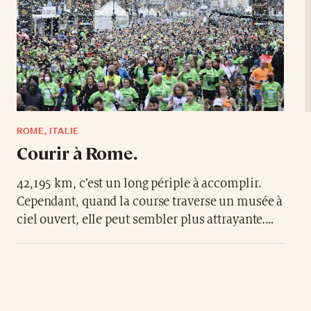
ROME, ITALIE
Courir à Rome.
42,195 km, c’est un long périple à accomplir.
Cependant, quand la course traverse un musée à
ciel ouvert, elle peut sembler plus attrayante.
Run Rome The Marathon
représente l’un des
plus beaux parcours de marathon au monde,
avec plus de 15’000 personnes qui y participent
chaque année. Le parcours est exceptionnel,
partant du Colisée, sur la Via dei Fori Imperiali,