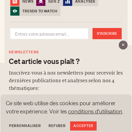
NEWS
GEN Z
ANALYSES
TRENDS TO WATCH
S'INSCRIRE
NEWSLETTERS
Cet article vous plaît ?
Inscrivez-vous à nos newsletters pour recevoir les
dernières publications et analyses selon nos 4
À PROPOS
thématiques:
NEWSLETTERS
Ce site web utilise des cookies pour améliorer
PROTECTION DES DONNÉES
NEWS
GEN Z
ANALYSES
contact@luxurytribune.com
votre expérience. Voir les
conditions d'utilisation
.
TRENDS TO WATCH
Antistatique
Conçu par
PERSONNALISER
REFUSER
ACCEPTER