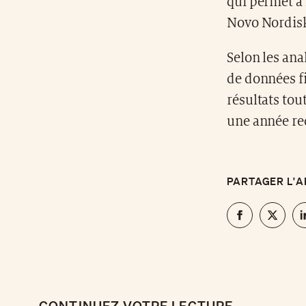
qui permet à 
Novo Nordisk,
Selon les anal
de données fi
résultats tou
une année rec
PARTAGER L'A
CONTINUEZ VOTRE LECTURE