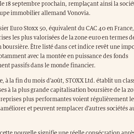
 le 18 septembre prochain, remplaçant ainsi la socié
oupe immobilier allemand Vonovia.
sier Euro Stoxx 50, équivalent du CAC 40 en France
rises les plus valorisées de la zone euro en termes d
n boursière. Être listé dans cet indice revêt une imp
notamment avec la montée en puissance des fonds
ent passifs dans le monde financier.
 à la fin du mois d’août, STOXX Ltd. établit un cla
es à la plus grande capitalisation boursière de la z
treprises plus performantes voient régulièrement l
améliorer et peuvent remplacer d’autres sociétés a
 cette nouvelle signifie une réelle consécration apr