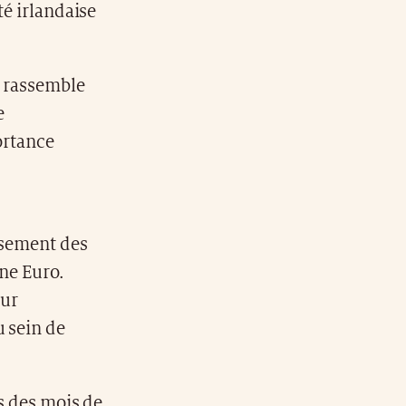
té irlandaise
, rassemble
e
ortance
ssement des
one Euro.
eur
u sein de
ès des mois de