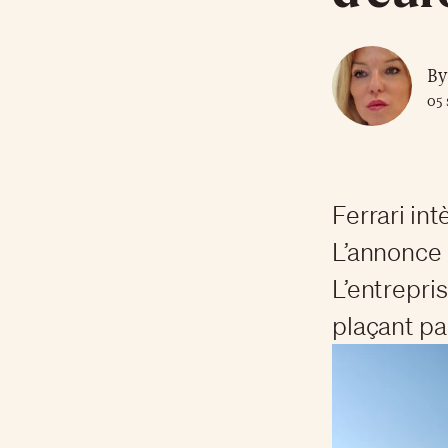
By
05 
Ferrari in
L’annonce 
L’entrepris
plaçant pa