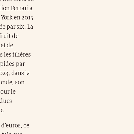
ion Ferrari a
 York en 2015
ée par six. La
fruit de
et de
les filières
apides par
23, dans la
monde, son
our le
ndues
e.
 d’euros, ce