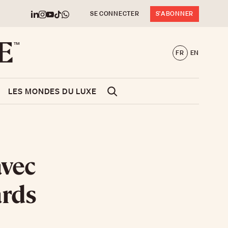
SE CONNECTER
S'ABONNER
FR
EN
LES MONDES DU LUXE
avec
ards