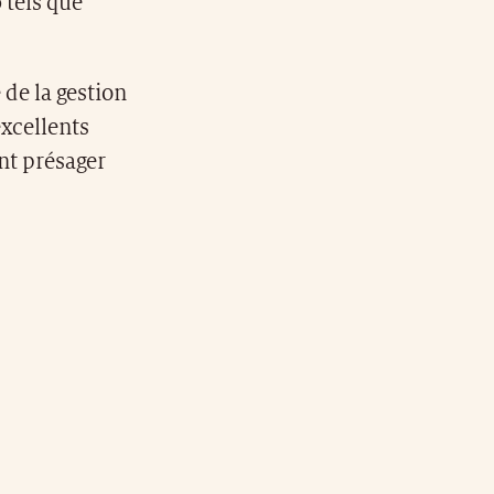
 tels que
 de la gestion
excellents
ent présager