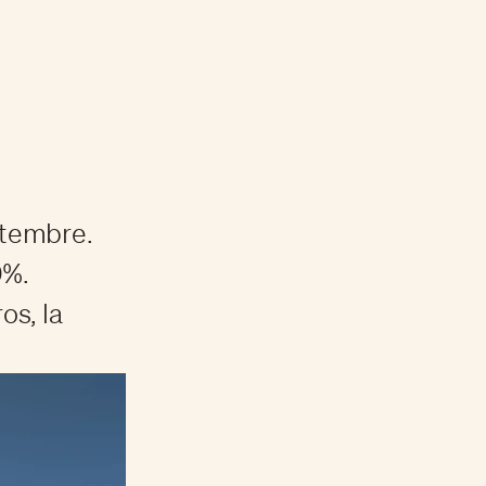
eptembre.
0%.
os, la