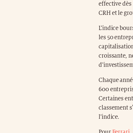
effective dès
CRH et le gr
L’indice bour
les 50 entrep
capitalisatio
croissante, 
d’investissem
Chaque année,
600 entrepris
Certaines en
classement s'
l’indice.
Pour
Ferrari
,