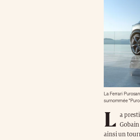
La Ferrari Purosan
surnommée "Purosa
L
a prest
Gobain 
ainsi un tour