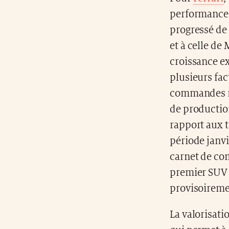
performances 
progressé de
et à celle de 
croissance ex
plusieurs fa
commandes ra
de production
rapport aux 
période janvi
carnet de co
premier SUV 
provisoiremen
La valorisati