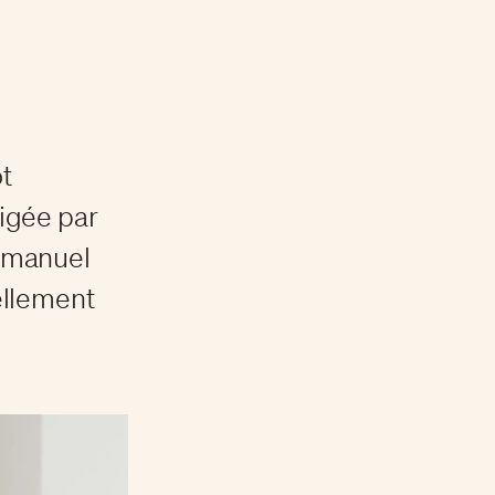
ôt
igée par
mmanuel
ellement