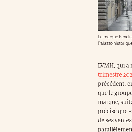
La marque Fendi se
Palazzo historiqu
LVMH, qui a r
trimestre 20
précédent, en
que le group
marque, suite
précisé que «
de ses ventes
parallèlemen