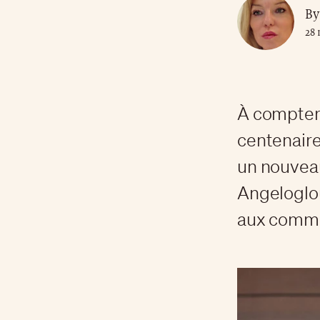
By
28 
À compter d
centenaire
un nouvea
Angeloglou
aux comma