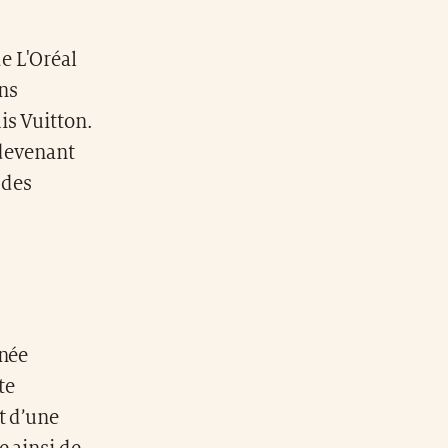
e L'Oréal
ons
is Vuitton.
 devenant
 des
nnée
te
t d’une