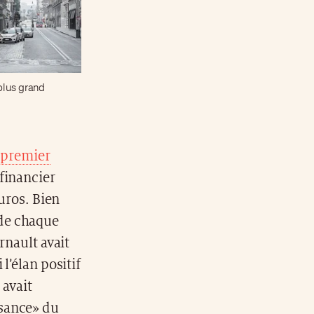
 plus grand
 premier
financier
euros. Bien
 de chaque
rnault avait
l’élan positif
 avait
ssance» du