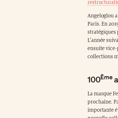
restructurat
Angeloglou a
Paris. En 201
stratégiques 
L'année suiva
ensuite vice-
collections 
Ème
100
a
La marque Fen
prochaine. P
importante ét