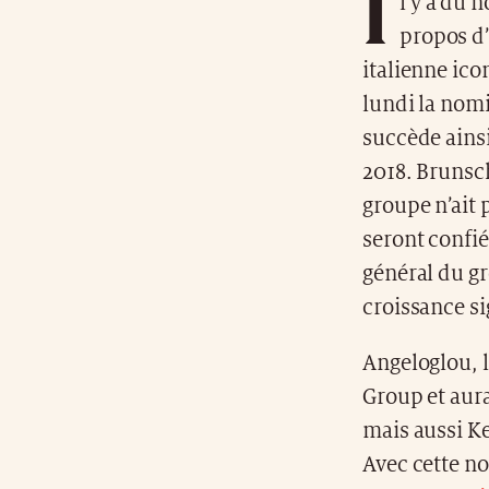
I
l y a du 
propos d
italienne ic
lundi la nom
succède ains
2018. Brunsc
groupe n’ait 
seront confi
général du gr
croissance si
Angeloglou, 
Group et aura
mais aussi Ke
Avec cette n