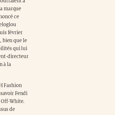
courraient à
la marque
nnoncé ce
eloglou
is février
 bien que le
lités qui lui
nt-directeur
 à la
MH Fashion
 savoir Fendi
 Off-White.
ssus de