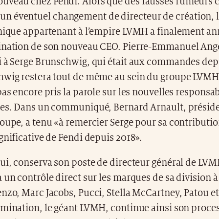
nouveau chez Fendi. Alors que des fausses rumeurs 
’un éventuel changement de directeur de création, 
onique appartenant à l’empire LVMH a finalement a
ination de son nouveau CEO. Pierre-Emmanuel Ang
i à Serge Brunschwig, qui était aux commandes depu
hwig restera tout de même au sein du groupe LVMH,
pas encore pris la parole sur les nouvelles responsabi
ées. Dans un communiqué, Bernard Arnault, préside
oupe, a tenu «à remercier Serge pour sa contribution
gnificative de Fendi depuis 2018».
lui, conserva son poste de directeur général de LV
 un contrôle direct sur les marques de sa division à
nzo, Marc Jacobs, Pucci, Stella McCartney, Patou et
omination, le géant LVMH, continue ainsi son proce