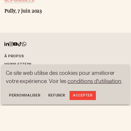
Pully, 7 juin 2023
À PROPOS
NEWSLETTERS
Ce site web utilise des cookies pour améliorer
PROTECTION DES DONNÉES
contact@luxurytribune.com
votre expérience. Voir les
conditions d'utilisation
.
Antistatique
Conçu par
PERSONNALISER
REFUSER
ACCEPTER