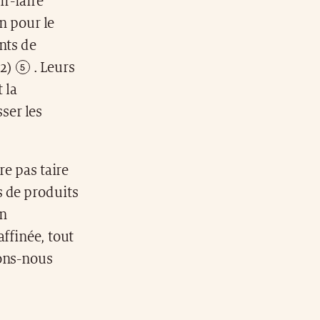
r-faire
on pour le
nts de
2)
. Leurs
 la
ser les
re pas taire
s de produits
en
ffinée, tout
rons-nous