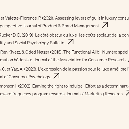
. et Valette-Florence, P. (2021). Assessing levers of guilt in luxury cons
l perspective. Journal of Product & Brand Management.
ucker D. D. (2019). Le côté obscur du luxe : les coûts sociaux de la 
lity and Social Psychology Bulletin.
 Ran Kivetz, & Oded Netzer (2016). The Functional Alibi. Numéro spécia
mation hédoniste. Journal of the Association for Consumer Research
, C. et Yap, A. (2023). L'expression de la passion pour le luxe améliore 
nal of Consumer Psychology.
imonson I. (2002). Earning the right to indulge : Effort as a determinan
toward frequency program rewards. Journal of Marketing Research.