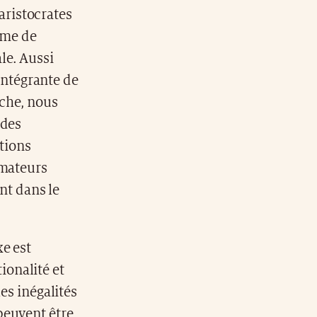
 aristocrates
nyme de
le. Aussi
 intégrante de
nche, nous
 des
tions
mmateurs
ent dans le
xe est
tionalité et
es inégalités
peuvent être