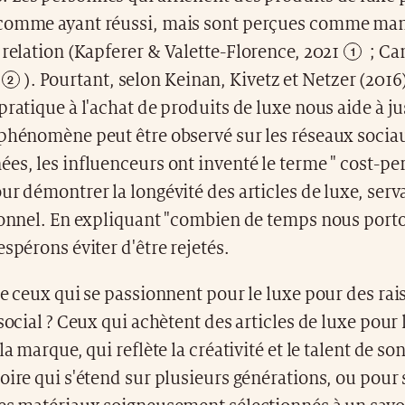
comme ayant réussi, mais sont perçues comme ma
 relation (Kapferer &
Valette-Florence, 2021
; Ca
). Pourtant, selon Keinan,
Kivetz et Netzer (2016
pratique à l'achat de produits de luxe nous aide à ju
phénomène peut être observé sur les réseaux sociaux
es, les influenceurs ont inventé le terme " cost-pe
ur démontrer la longévité des articles de luxe, serv
ionnel. En expliquant "combien de temps nous porto
espérons éviter d'être rejetés.
de ceux qui se passionnent pour le luxe pour des rai
 social ? Ceux qui achètent des articles de luxe pour 
la marque, qui reflète la créativité et le talent de so
oire qui s'étend sur plusieurs générations, ou pour s