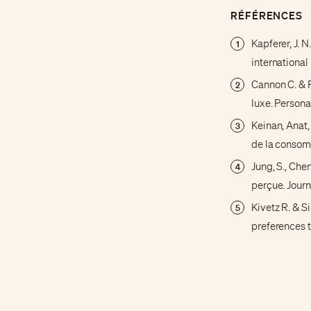
RÉFÉRENCES
Kapferer, J. N
1
internationa
Cannon C. & R
2
luxe. Persona
Keinan, Anat,
3
de la consom
Jung, S., Chen
4
perçue. Jour
Kivetz R. & S
5
preferences 