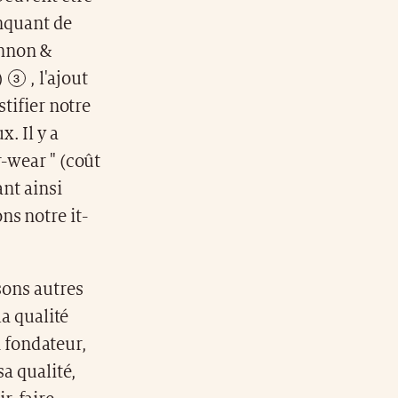
nquant de
nnon &
)
, l'ajout
stifier notre
. Il y a
r-wear " (coût
ant ainsi
ns notre it-
sons autres
la qualité
n fondateur,
a qualité,