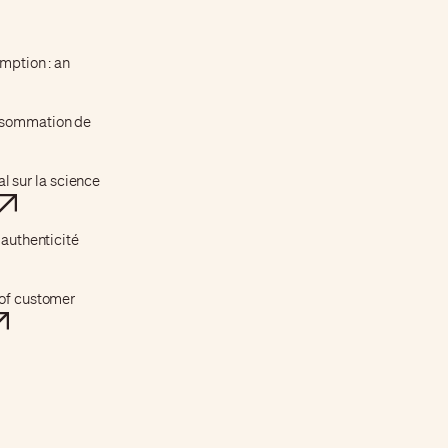
umption : an
consommation de
l sur la science
l'authenticité
t of customer