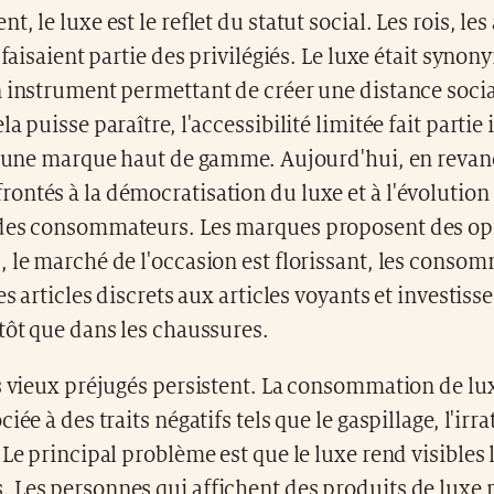
, le luxe est le reflet du statut social. Les rois, les
s faisaient partie des privilégiés. Le luxe était syno
 instrument permettant de créer une distance socia
a puisse paraître, l'accessibilité limitée fait partie
 d'une marque haut de gamme. Aujourd'hui, en reva
ntés à la démocratisation du luxe et à l'évolution
des consommateurs. Les marques proposent des op
 le marché de l'occasion est florissant, les conso
es articles discrets aux articles voyants et investiss
tôt que dans les chaussures.
s vieux préjugés persistent. La consommation de lu
iée à des traits négatifs tels que le gaspillage, l'irra
 Le principal problème est que le luxe rend visibles l
 Les personnes qui affichent des produits de luxe 