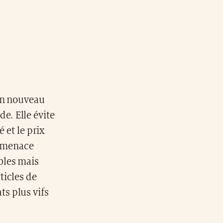
son nouveau
e. Elle évite
 et le prix
la menace
bles mais
ticles de
s plus vifs