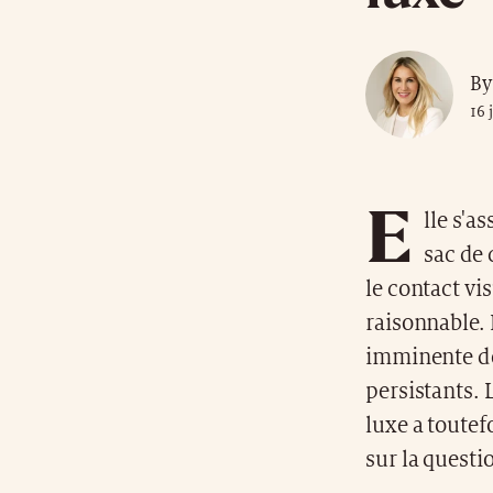
By
16 
E
lle s'a
sac de 
le contact vi
raisonnable. 
imminente de
persistants. 
luxe a toute
sur la questi