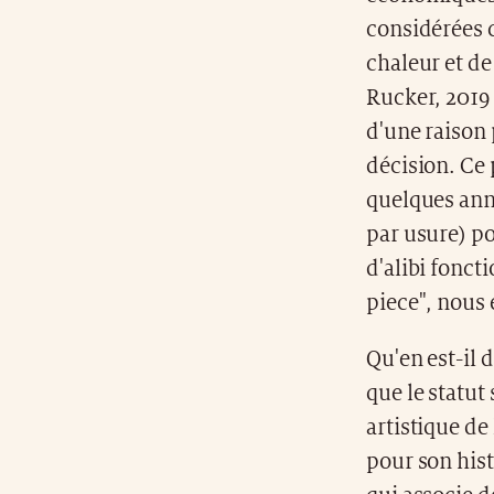
considérées 
chaleur et de
Rucker, 2019
d'une raison 
décision. Ce 
quelques anné
par usure) po
d'alibi fonct
piece", nous 
Qu'en est-il 
que le statut
artistique de 
pour son hist