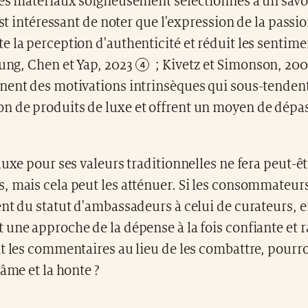
des matériaux soigneusement sélectionnés à un savoi
 est intéressant de noter que l'expression de la passi
 la perception d'authenticité et réduit les sentime
Jung,
Chen et Yap, 2023
; Kivetz et
Simonson, 200
nent des motivations intrinsèques qui sous-tendent
 de produits de luxe et offrent un moyen de dépas
luxe pour ses valeurs traditionnelles ne fera peut-êt
, mais cela peut les atténuer. Si les consommateur
nt du statut d'ambassadeurs à celui de curateurs, 
une approche de la dépense à la fois confiante et ra
nt les commentaires au lieu de les combattre, pour
lâme et la honte ?