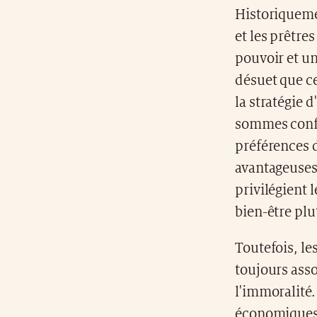
Historiquement
et les prêtre
pouvoir et un
désuet que cel
la stratégie
sommes confro
préférences 
avantageuses,
privilégient l
bien-être plu
Toutefois, le
toujours assoc
l'immoralité.
économiques.