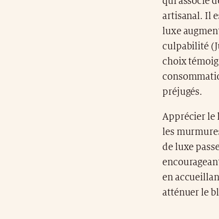
qui associe 
artisanal. Il
luxe augmente
culpabilité (
choix témoig
consommation
préjugés.
Apprécier le 
les murmures
de luxe passe
encourageant 
en accueilla
atténuer le b