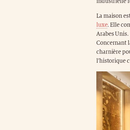
industrielle i
La maison es
luxe
. Elle c
Arabes Unis. 
Concernant la
charnière pou
l’historique 