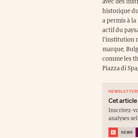
avec des inst
historique d
a permis à la
actif du pays
l’institution
marque, Bulg
comme les th
Piazza di Sp
NEWSLETTER
Cet article
Inscrivez-vo
analyses se
NEWS