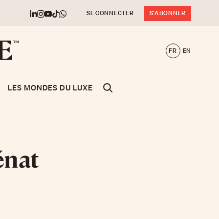
SE CONNECTER
S'ABONNER
FR
EN
LES MONDES DU LUXE
énat