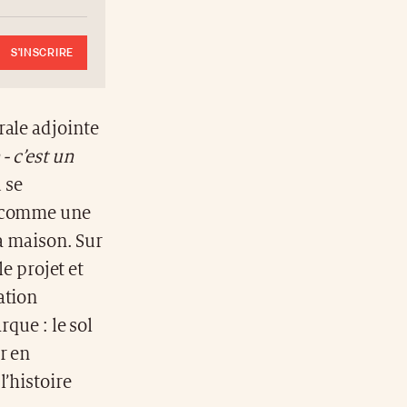
S'INSCRIRE
rale adjointe
- c’est un
u se
t comme une
la maison. Sur
le projet et
ation
rque : le sol
r en
 l’histoire