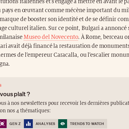
itutions italiennes et s’engage à mettre en avant le 
u pays en œuvrant comme mécène important du mili
 marque de booster son identité et de se définir co
age culturel italien. Sur ce point, Bulgari a annoncé
 milanaise
Museo del Novecento
. À Rome, berceau or
ari avait déjà financé la restauration de monument
ermes de l’empereur Caracalla, ou l’escalier monum
agna.
S
 vous plaît ?
us à nos newsletters pour recevoir les dernières publicat
lon nos 4 thématiques:
GEN Z
ANALYSES
TRENDS TO WATCH