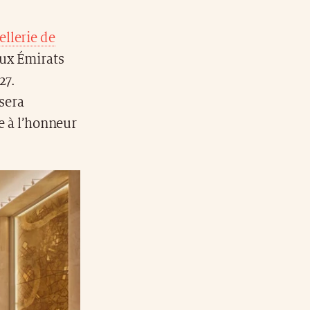
ellerie de
aux Émirats
27.
 sera
re à l’honneur