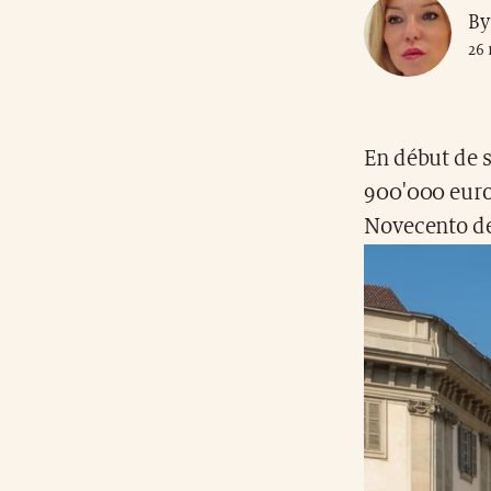
By
26 
En début de 
900'000 euro
Novecento de