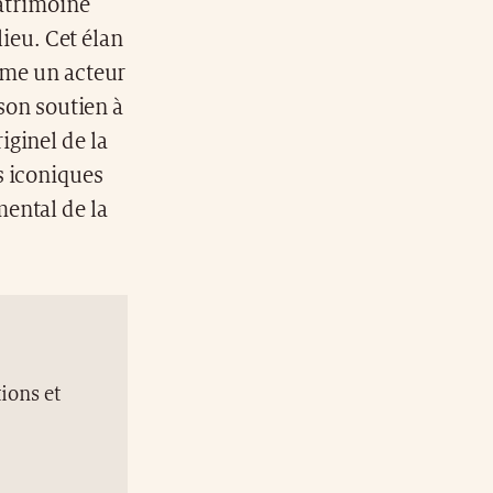
patrimoine
eu. Cet élan
mme un acteur
 son soutien à
iginel de la
s iconiques
ental de la
ions et