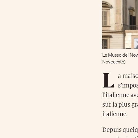
Le Museo del Nove
Novecento)
L
a maiso
s’impos
l’italienne a
sur la plus g
italienne.
Depuis quelqu