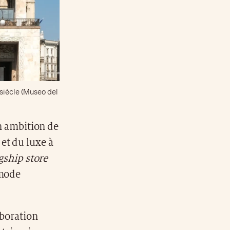
siècle (Museo del
n ambition de
 et du luxe à
gship store
 mode
aboration