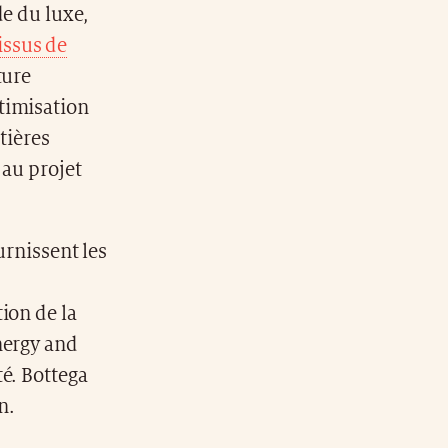
e du luxe,
tissus de
ture
timisation
tières
 au projet
urnissent les
ion de la
nergy and
é. Bottega
n.