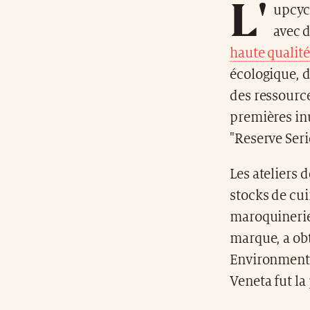
L'
upcyc
avec 
haute qualité
écologique, 
des ressource
premières inu
"Reserve Seri
Les ateliers 
stocks de cui
maroquinerie.
marque, a obt
Environmental
Veneta fut la