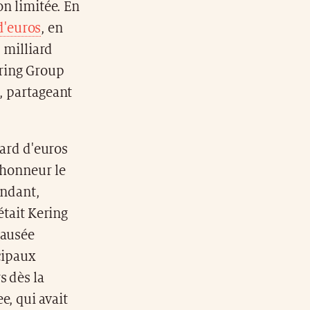
on limitée. En
 d'euros
, en
1 milliard
ering Group
g, partageant
iard d'euros
'honneur le
endant,
était Kering
causée
cipaux
s dès la
e, qui avait