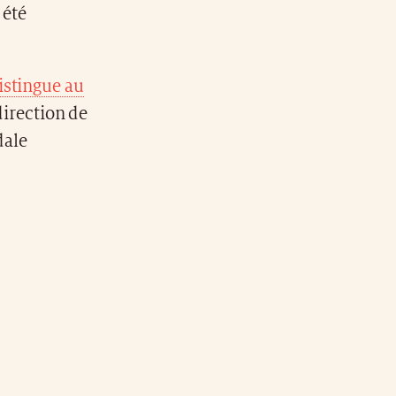
 été
istingue au
direction de
dale