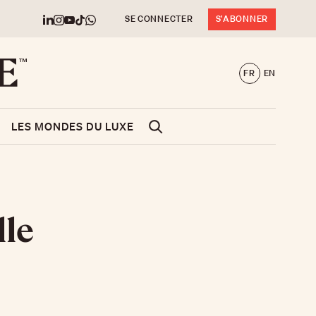
SE CONNECTER
S'ABONNER
FR
EN
LES MONDES DU LUXE
lle