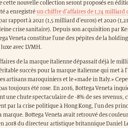
de cette nouvelle collection seront proposés en éditi
été a enregistré
un chiffre d'affaires de 1,74 milliard
par rapport à 2021 (1,5 milliard d'euros) et 2020 (1,2
leine crise sanitaire). Depuis son acquisition par K
ega Veneta constitue l'une des pépites de la holdin
 luxe avec LVMH.
affaires de la marque italienne dépassait déjà le mill
éritable succès pour la marque italienne qui met à l
des artisans maroquiniers et le «made in Italy.» Cep
a pas toujours été rose. En 2016, Bottega Veneta inqui
nt une chute spectaculaire de -8% de ses revenus, 
t par la crise politique à Hong Kong, l'un des prin
 marque. Bottega Veneta avait retrouvé des couleur
 2018 du directeur artistique britannique Daniel Le